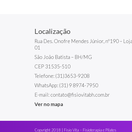
Localização
Rua Des. Onofre Mendes Júnior, nº190 – Loj
01
São João Batista – BH/MG
CEP 31535-510
Telefone:
(31)3653-9208
WhatsApp:
(31) 9 8974-7950
E-mail:
contato@fisiovitabh.com.br
Ver no mapa
Copyright
2018
| Fisio Vita – Fisioterapia e Pilates