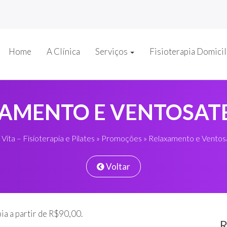
Home
A Clínica
Serviços
Fisioterapia Domicil
AMENTO E VENTOSAT
 Vita – Fisioterapia e Pilates
»
Promoções
» Relaxamento e Ventos
Voltar
a a partir de R$90,00.
R